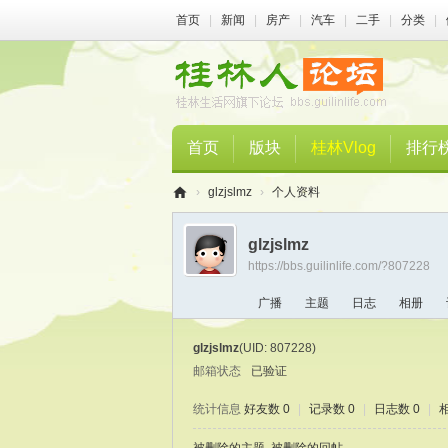
首页
|
新闻
|
房产
|
汽车
|
二手
|
分类
|
首页
版块
桂林Vlog
排行
›
glzjslmz
›
个人资料
桂
glzjslmz
林
https://bbs.guilinlife.com/?807228
人
广播
主题
日志
相册
论
坛
glzjslmz
(UID: 807228)
邮箱状态
已验证
统计信息
好友数 0
|
记录数 0
|
日志数 0
|