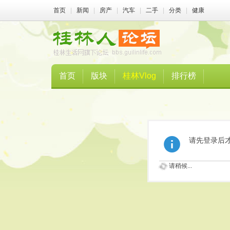
首页
|
新闻
|
房产
|
汽车
|
二手
|
分类
|
健康
首页
版块
桂林Vlog
排行榜
请先登录后
请稍候...