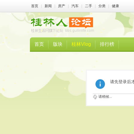
首页
|
新闻
|
房产
|
汽车
|
二手
|
分类
|
健康
首页
版块
桂林Vlog
排行榜
请先登录后
请稍候...