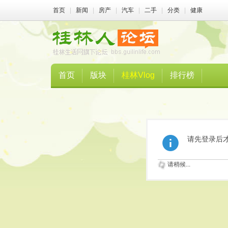
首页
|
新闻
|
房产
|
汽车
|
二手
|
分类
|
健康
首页
版块
桂林Vlog
排行榜
请先登录后
请稍候...