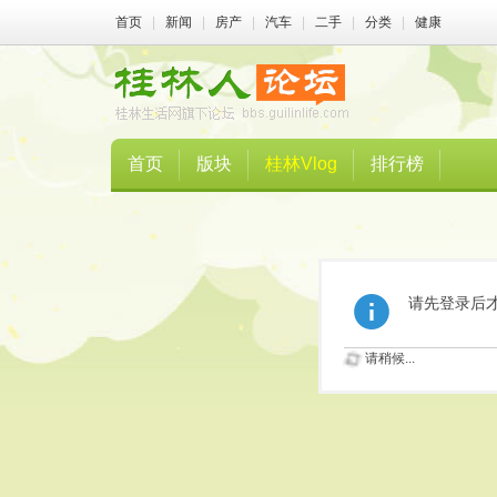
首页
|
新闻
|
房产
|
汽车
|
二手
|
分类
|
健康
首页
版块
桂林Vlog
排行榜
请先登录后
请稍候...