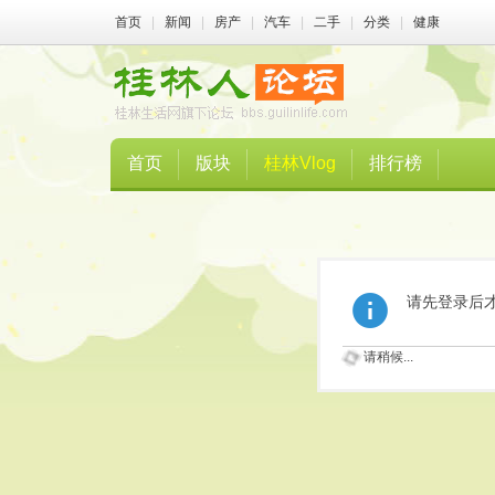
首页
|
新闻
|
房产
|
汽车
|
二手
|
分类
|
健康
首页
版块
桂林Vlog
排行榜
请先登录后
请稍候...