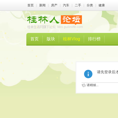
首页
|
新闻
|
房产
|
汽车
|
二手
|
分类
|
健康
首页
版块
桂林Vlog
排行榜
请先登录后
请稍候...