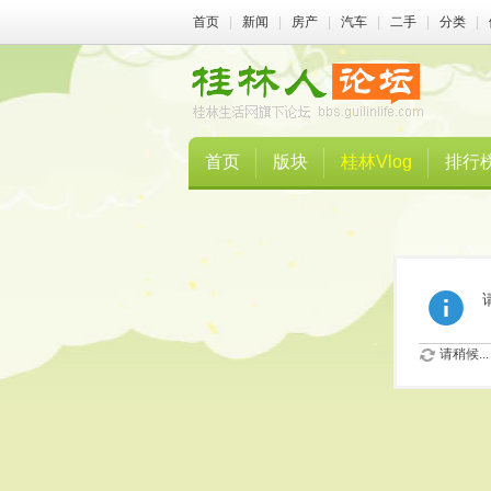
首页
|
新闻
|
房产
|
汽车
|
二手
|
分类
|
首页
版块
桂林Vlog
排行
请稍候...