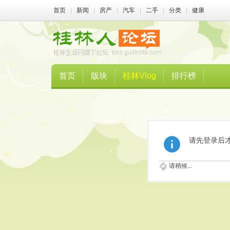
首页
|
新闻
|
房产
|
汽车
|
二手
|
分类
|
健康
首页
版块
桂林Vlog
排行榜
请先登录后
请稍候...