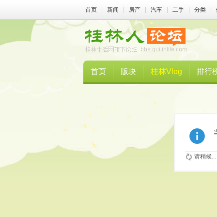
首页
|
新闻
|
房产
|
汽车
|
二手
|
分类
|
首页
版块
桂林Vlog
排行
请稍候...