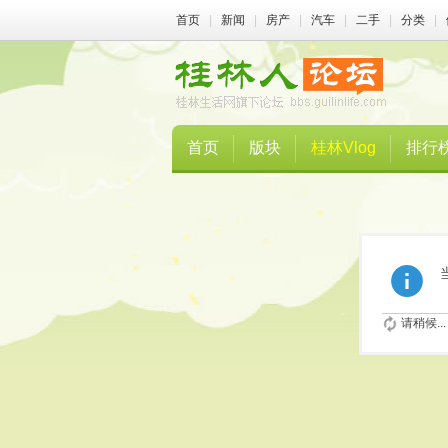
首页
|
新闻
|
房产
|
汽车
|
二手
|
分类
|
首页
版块
桂林Vlog
排行
请稍候...