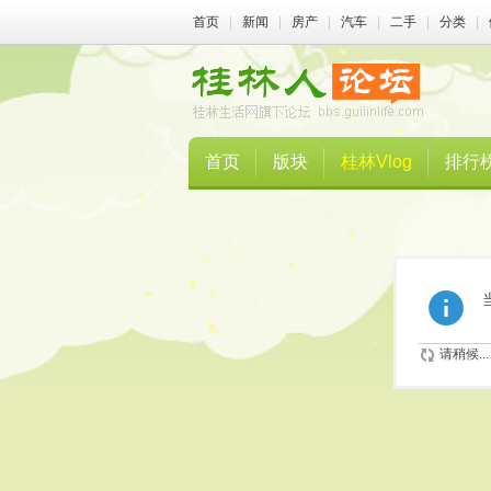
首页
|
新闻
|
房产
|
汽车
|
二手
|
分类
|
首页
版块
桂林Vlog
排行
请稍候...