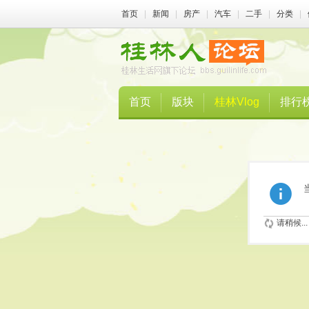
首页
|
新闻
|
房产
|
汽车
|
二手
|
分类
|
首页
版块
桂林Vlog
排行
请稍候...