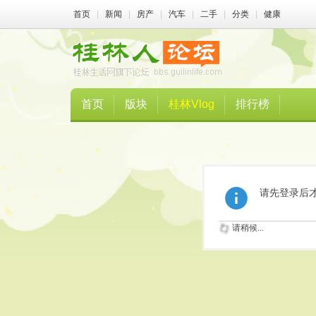
首页
|
新闻
|
房产
|
汽车
|
二手
|
分类
|
健康
首页
版块
桂林Vlog
排行榜
请先登录后
请稍候...