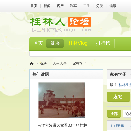
首页
|
新闻
|
房产
|
汽车
|
二手
|
分类
|
健康
首页
版块
桂林Vlog
排行榜
»
版块
›
人生大事
›
家有学子
桂
热门话题
家有学子
林
版主:
桂林生
人
论
坛
全部
论
南洋大姨带大家看83年的桂林
全部主题