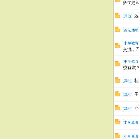
造优质
这
[
其他
]
[
论坛活动
[
中学教育
交流，
[
中学教育
校有坑
桂
[
其他
]
子
[
其他
]
小
[
其他
]
[
中学教育
[
小学教育