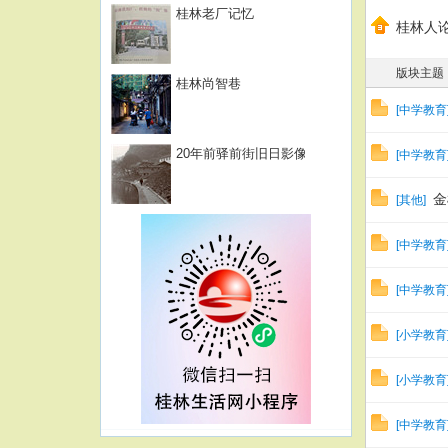
桂林老厂记忆
桂林人论
版块主题
桂林尚智巷
[
中学教育
20年前驿前街旧日影像
[
中学教育
金
[
其他
]
[
中学教育
[
中学教育
[
小学教育
[
小学教育
[
中学教育