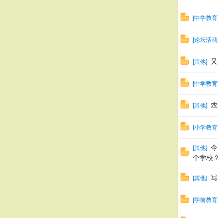
[
中学教育
[
论坛活动
又
[
其他
]
[
中学教育
农
[
其他
]
[
小学教育
今
[
其他
]
个学校
写
[
其他
]
[
学前教育