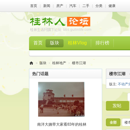
首页
|
新闻
|
房产
|
汽车
|
二手
|
分类
|
健康
首页
版块
桂林Vlog
排行榜
»
版块
›
桂林地产
›
楼市江湖
桂
热门话题
楼市江湖
林
版主:
不动产
人
论
坛
全部
楼
南洋大姨带大家看83年的桂林