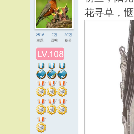
花寻草，惬
2516
2万
20万
主题
回帖
积分