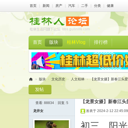
首页
|
新闻
|
房产
|
汽车
|
二手
|
分类
|
健康
首页
版块
桂林Vlog
排行榜
»
版块
›
文化历史
›
人文桂林
›
【龙景女摄】新春江头爱
桂
林
【龙景女摄】新春江头
查看:
88834
|
回复:
5
人
龙井女
发表于 2024-2-12 22:45:09
论
坛
初三，阳光