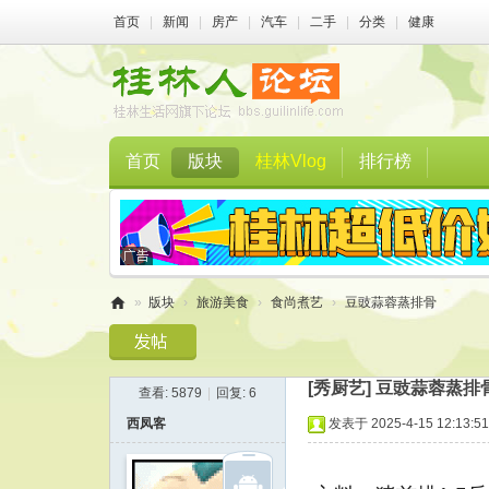
首页
|
新闻
|
房产
|
汽车
|
二手
|
分类
|
健康
首页
版块
桂林Vlog
排行榜
»
版块
›
旅游美食
›
食尚煮艺
›
豆豉蒜蓉蒸排骨
桂
林
[秀厨艺]
豆豉蒜蓉蒸排
查看:
5879
|
回复:
6
人
西凤客
发表于 2025-4-15 12:13:51
论
坛