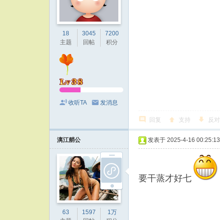
18
3045
7200
主题
回帖
积分
收听TA
发消息
回复
支持
反对
漓江艄公
发表于 2025-4-16 00:25:13
要干蒸才好七
63
1597
1万