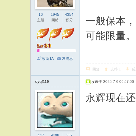
16
1945
4354
一般保本，
主题
回帖
积分
可能限量。
收听TA
发消息
回复
支持
1
反
oyqf119
发表于 2025-7-6 09:57:06
永辉现在还
447
9408
3万