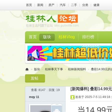
首页
|
新闻
|
房产
|
汽车
|
二手
|
分类
|
健康
首页
版块
桂林Vlog
排行榜
»
版块
›
桂林事天下事
›
桂林新闻报料
›
叠彩14.99元
桂
林
[新闻爆料]
叠彩14.9
查看:
8147
|
回复:
19
人
mqy 11
发表于 2025-7-5 11:49:18
论
坛
当14.9