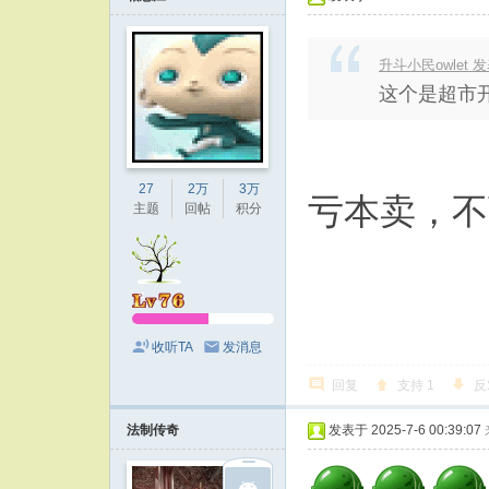
升斗小民owlet 发表于
这个是超市
27
2万
3万
亏本卖，不
主题
回帖
积分
收听TA
发消息
回复
支持
1
反
法制传奇
发表于 2025-7-6 00:39:07