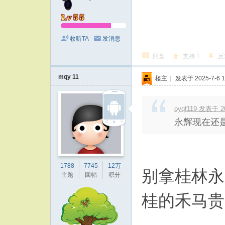
收听TA
发消息
回复
支持
1
反
mqy 11
楼主
|
发表于 2025-7-6 1
oyqf119 发表于 20
永辉现在还是
1788
7745
12万
别拿桂林永
主题
回帖
积分
桂的禾马贵一