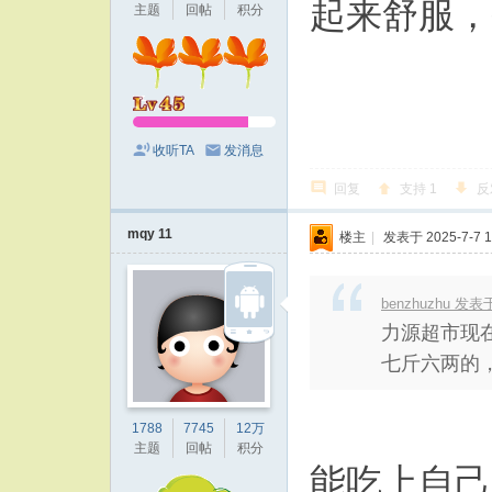
起来舒服，
主题
回帖
积分
收听TA
发消息
回复
支持
1
反
mqy 11
楼主
|
发表于 2025-7-7 1
benzhuzhu 发表于 
力源超市现
七斤六两的，
1788
7745
12万
主题
回帖
积分
能吃上自己