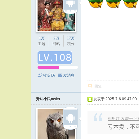
1万
2万
17万
主题
回帖
积分
收听TA
发消息
回复
升斗小民owlet
发表于 2025-7-6 09:47:00
相思江 发表于 2025
亏本卖，不