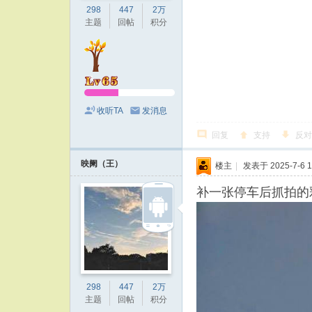
298
447
2万
主题
回帖
积分
收听TA
发消息
回复
支持
反对
映阑（王）
楼主
|
发表于 2025-7-6 1
补一张停车后抓拍的
298
447
2万
主题
回帖
积分