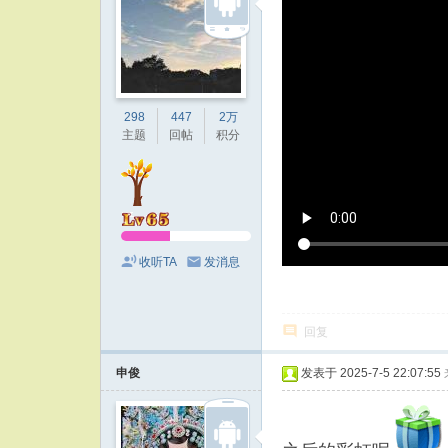
298
447
2万
主题
回帖
积分
收听TA
发消息
回复
申俊
发表于 2025-7-5 22:07:55