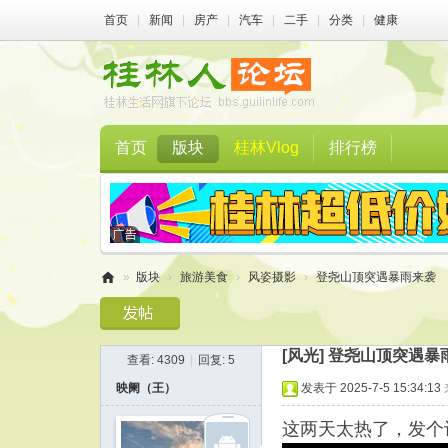
首页
|
新闻
|
房产
|
汽车
|
二手
|
分类
|
健康
首页
版块
桂林Vlog
排行榜
»
版块
›
旅游美食
›
风姿摄影
›
登尧山顶突遇暴雨来袭
桂
林
[风光]
登尧山顶突遇暴
查看:
4309
|
回复:
5
人
映阑（王）
发表于 2025-7-5 15:34:13
论
坛
这两天太热了，发个