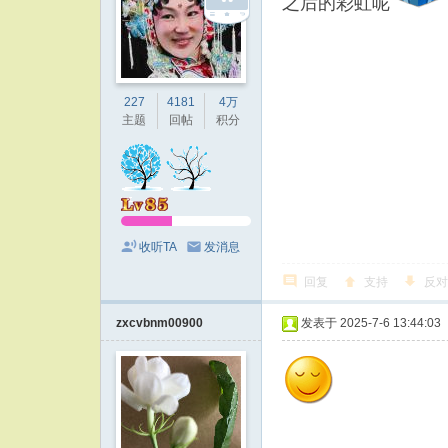
之后的彩虹呢
227
4181
4万
主题
回帖
积分
收听TA
发消息
回复
支持
反对
zxcvbnm00900
发表于 2025-7-6 13:44:03