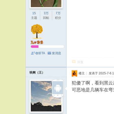
15
3万
7万
主题
回帖
积分
收听TA
发消息
回复
映阑（王）
楼主
|
发表于 2025-7-6 1
犯傻了啊，看到黑云
可恶地是几辆车在弯