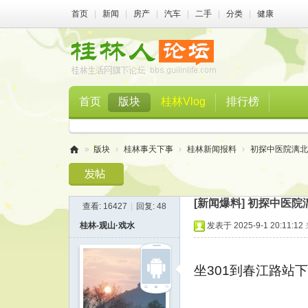
首页
|
新闻
|
房产
|
汽车
|
二手
|
分类
|
健康
首页
版块
桂林Vlog
排行榜
»
版块
›
桂林事天下事
›
桂林新闻报料
›
初探中医院漓北
桂
林
[新闻爆料]
初探中医院
查看:
16427
|
回复:
48
人
桂林-观山·戏水
发表于 2025-9-1 20:11:12
论
坛
坐301到春江路站