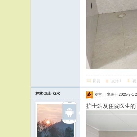
回复
支持
1
反
桂林-观山·戏水
楼主
|
发表于 2025-9-1 2
护士站及住院医生的