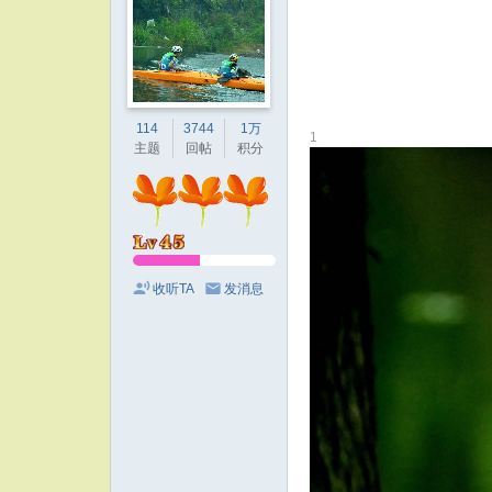
114
3744
1万
1
主题
回帖
积分
收听TA
发消息