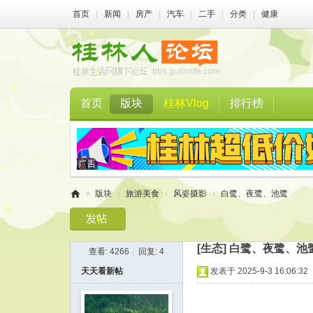
首页
|
新闻
|
房产
|
汽车
|
二手
|
分类
|
健康
首页
版块
桂林Vlog
排行榜
»
版块
›
旅游美食
›
风姿摄影
›
白鹭、夜鹭、池鹭
桂
林
[生态]
白鹭、夜鹭、池
查看:
4266
|
回复:
4
人
天天看新帖
发表于 2025-9-3 16:06:32
论
坛