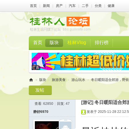
首页
|
新闻
|
房产
|
汽车
|
二手
|
分类
|
健康
首页
版块
桂林Vlog
排行榜
»
版块
›
旅游美食
›
游山玩水
›
冬日暖阳适合郊游，野炊
桂
林
[游记]
冬日暖阳适合郊
查看:
62850
|
回复:
47
人
静好6970
发表于 2025-11-28 22:12:
论
坛