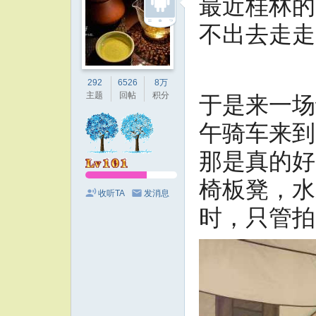
最近桂林的
不出去走走
292
6526
8万
主题
回帖
积分
于是来一场
午骑车来到
那是真的好
椅板凳，水
收听TA
发消息
时，只管拍