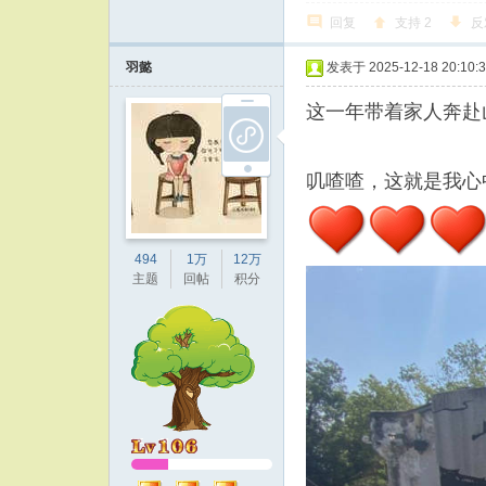
回复
支持
2
反
羽懿
发表于 2025-12-18 20:10:
这一年带着家人奔赴
叽喳喳，这就是我心
494
1万
12万
主题
回帖
积分