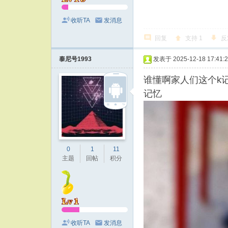
收听TA
发消息
回复
支持
1
反
泰尼号1993
发表于 2025-12-18 17:41:
谁懂啊家人们这个k
记忆
0
1
11
主题
回帖
积分
收听TA
发消息