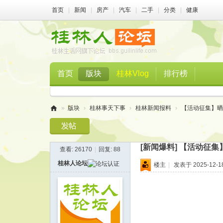
首页
|
新闻
|
房产
|
汽车
|
二手
|
分类
|
健康
首页
版块
桂林Vlog
排行榜
»
版块
›
桂林事天下事
›
桂林新闻报料
›
【活动征集】晒一
桂
林
[新闻爆料]
【活动征集
查看:
26170
|
回复:
88
人
桂林人论坛
楼主
|
发表于 2025-12-18
论
坛