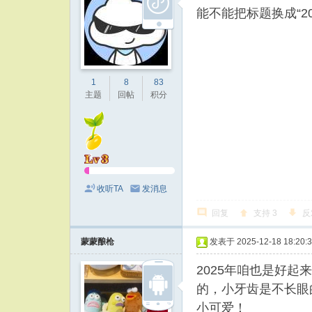
能不能把标题换成“2
1
8
83
主题
回帖
积分
收听TA
发消息
回复
支持
3
反
蒙蒙酿枪
发表于 2025-12-18 18:20:
2025年咱也是好
的，小牙齿是不长眼
小可爱！