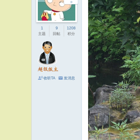
1
9
1208
主题
回帖
积分
收听TA
发消息