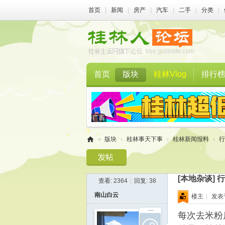
首页
|
新闻
|
房产
|
汽车
|
二手
|
分类
|
首页
版块
桂林Vlog
排行
»
版块
›
桂林事天下事
›
桂林新闻报料
›
行
桂
林
[本地杂谈]
行
查看:
2364
|
回复:
38
人
南山白云
楼主
|
发表于 
论
坛
每次去米粉