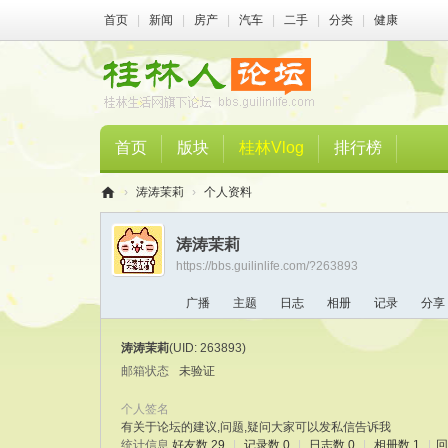
首页
|
新闻
|
房产
|
汽车
|
二手
|
分类
|
健康
首页
版块
桂林Vlog
排行榜
›
涛涛茉莉
›
个人资料
桂
涛涛茉莉
林
https://bbs.guilinlife.com/?263893
人
广播
主题
日志
相册
记录
分享
论
坛
涛涛茉莉
(UID: 263893)
邮箱状态
未验证
个人签名
有关于论坛的建议,问题,疑问大家可以发私信告诉我
统计信息
好友数 29
|
记录数 0
|
日志数 0
|
相册数 1
|
回