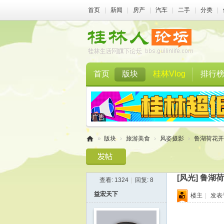
首页
|
新闻
|
房产
|
汽车
|
二手
|
分类
|
首页
版块
桂林Vlog
排行
»
版块
›
旅游美食
›
风姿摄影
›
鲁湖荷花开
桂
林
[风光]
鲁湖荷
查看:
1324
|
回复:
8
人
益宏天下
楼主
|
发表于 
论
坛