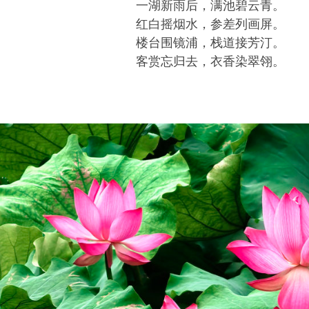
一湖新雨后，满池碧云青。
红白摇烟水，参差列画屏。
楼台围镜浦，栈道接芳汀。
客赏忘归去，衣香染翠翎。