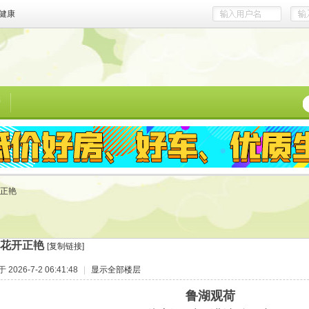
健康
榜
正艳
花开正艳
[复制链接]
2026-7-2 06:41:48
|
显示全部楼层
鲁湖观荷