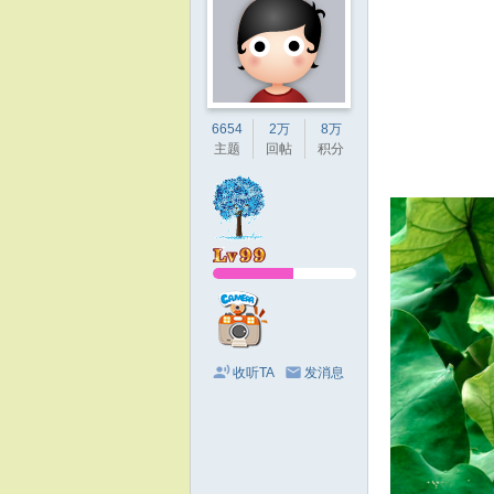
6654
2万
8万
主题
回帖
积分
收听TA
发消息