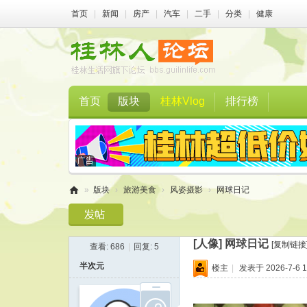
首页
|
新闻
|
房产
|
汽车
|
二手
|
分类
|
健康
首页
版块
桂林Vlog
排行榜
»
版块
›
旅游美食
›
风姿摄影
›
网球日记
桂
林
[人像]
网球日记
[复制链接
查看:
686
|
回复:
5
人
半次元
楼主
|
发表于 2026-7-6 1
论
坛