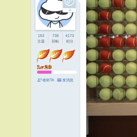
163
738
4173
主题
回帖
积分
收听TA
发消息