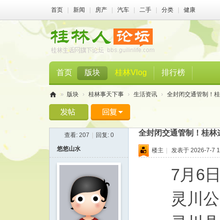
首页
|
新闻
|
房产
|
汽车
|
二手
|
分类
|
健康
首页
版块
桂林Vlog
排行榜
»
版块
›
桂林事天下事
›
生活资讯
›
全封闭交通管制！桂林
桂
林
全封闭交通管制！桂林
查看:
207
|
回复:
0
人
悠悠山水
楼主
|
发表于 2026-7-7 1
论
坛
7月6
灵川公路