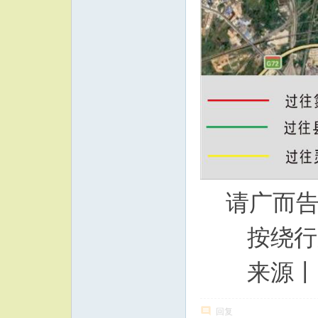
请广而
按绕行
来源丨灵
回复