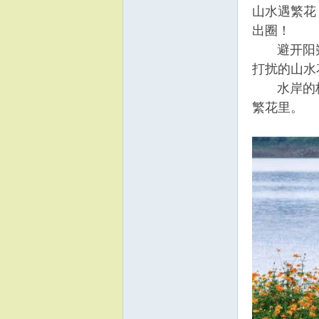
山水遇繁花
出圈！
避开阳朔
打扰的山水
水岸的格
繁花里。