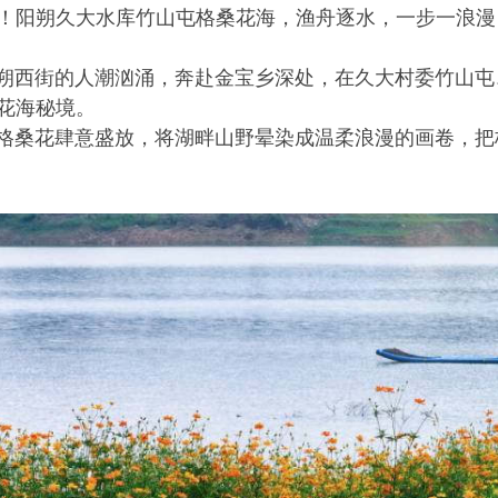
！阳朔久大水库竹山屯格桑花海，渔舟逐水，一步一浪漫
西街的人潮汹涌，奔赴金宝乡深处，在久大村委竹山屯
花海秘境。
桑花肆意盛放，将湖畔山野晕染成温柔浪漫的画卷，把