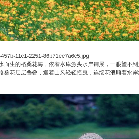
而生的格桑花海，依着水库源头水岸铺展，一眼望不到
桑花层层叠叠，迎着山风轻轻摇曳，连绵花浪顺着水岸