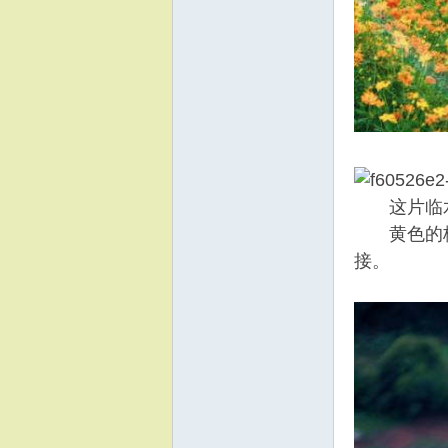
这片临水
黄色的格
接。