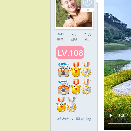
1942
2万
21万
主题
回帖
积分
收听TA
发消息