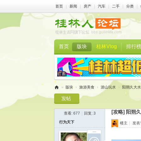
首页
|
新闻
|
房产
|
汽车
|
二手
|
分类
|
首页
版块
桂林Vlog
排行
»
版块
›
旅游美食
›
游山玩水
›
阳朔久大水
桂
林
[攻略]
阳朔久
查看:
677
|
回复:
3
人
行为天下
楼主
|
发表于 
论
坛