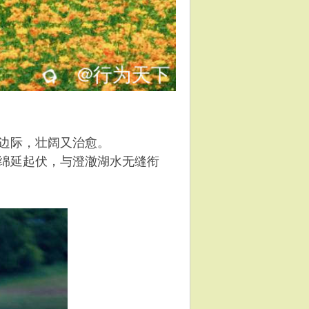
边际，壮阔又治愈。
绵延起伏，与澄澈湖水无缝衔