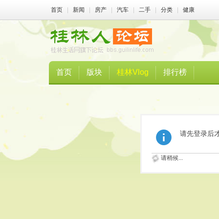
首页
|
新闻
|
房产
|
汽车
|
二手
|
分类
|
健康
首页
版块
桂林Vlog
排行榜
请先登录后
请稍候...