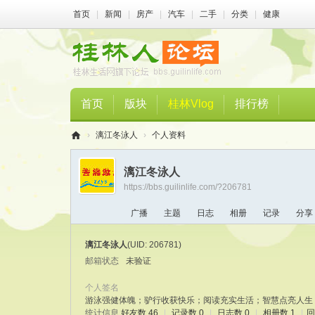
首页
|
新闻
|
房产
|
汽车
|
二手
|
分类
|
健康
首页
版块
桂林Vlog
排行榜
›
漓江冬泳人
›
个人资料
桂
漓江冬泳人
林
https://bbs.guilinlife.com/?206781
人
广播
主题
日志
相册
记录
分享
论
坛
漓江冬泳人
(UID: 206781)
邮箱状态
未验证
个人签名
游泳强健体魄；驴行收获快乐；阅读充实生活；智慧点亮人生
统计信息
好友数 46
|
记录数 0
|
日志数 0
|
相册数 1
|
回