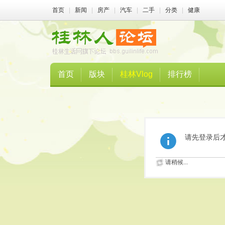
首页
|
新闻
|
房产
|
汽车
|
二手
|
分类
|
健康
首页
版块
桂林Vlog
排行榜
请先登录后
请稍候...