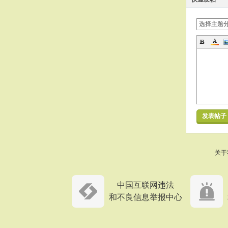
选择主题
发表帖子
关于
中国互联网违法
和不良信息举报中心