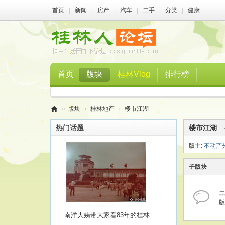
首页
|
新闻
|
房产
|
汽车
|
二手
|
分类
|
健康
首页
版块
桂林Vlog
排行榜
»
版块
›
桂林地产
›
楼市江湖
桂
热门话题
楼市江湖
林
版主:
不动产
人
论
子版块
坛
二
版
南洋大姨带大家看83年的桂林