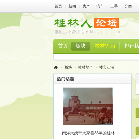
首页
|
新闻
|
房产
|
汽车
|
二手
|
分类
|
首页
版块
桂林Vlog
排行
»
版块
›
桂林地产
›
楼市江湖
桂
热门话题
林
人
论
坛
南洋大姨带大家看83年的桂林