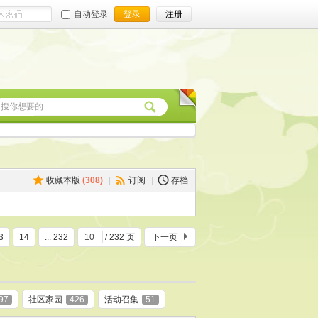
自动登录
登录
注册
收藏本版
(
308
)
|
订阅
|
存档
3
14
... 232
/ 232 页
下一页
97
社区家园
426
活动召集
51