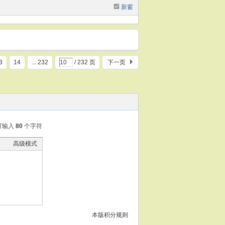
新窗
3
14
... 232
/ 232 页
下一页
可输入
80
个字符
高级模式
本版积分规则