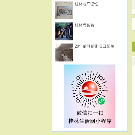
桂林老厂记忆
桂林尚智巷
20年前驿前街旧日影像