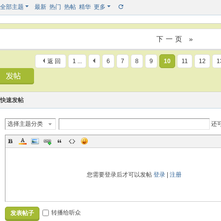
全部主题
最新
热门
热帖
精华
更多
下一页 »
返 回
1 ...
6
7
8
9
10
11
12
1
快速发帖
选择主题分类
还
您需要登录后才可以发帖
登录
|
注册
转播给听众
发表帖子