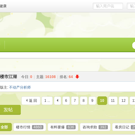
健康
榜
楼市江湖
今日:
0
|
主题:
16108
|
排名:
64
版主:
不动产分析师
返 回
1 ...
6
7
8
9
10
11
12
1
全部
楼市行情
4860
有料要爆
636
咨询求助
392
看房日记
2