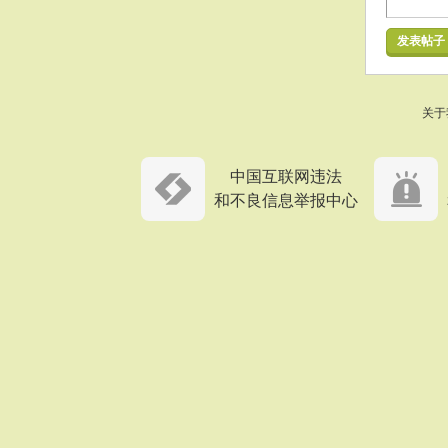
发表帖子
关于
中国互联网违法
和不良信息举报中心