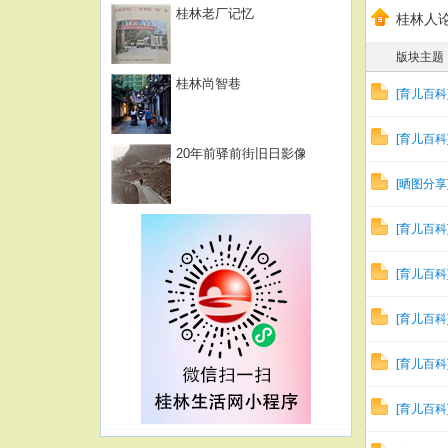
桂林老厂记忆
桂林人论
版块主题
桂林尚智巷
[
育儿百科
[
育儿百科
20年前驿前街旧日影像
[
晒图分享
[
育儿百科
[
育儿百科
[
育儿百科
[
育儿百科
[
育儿百科