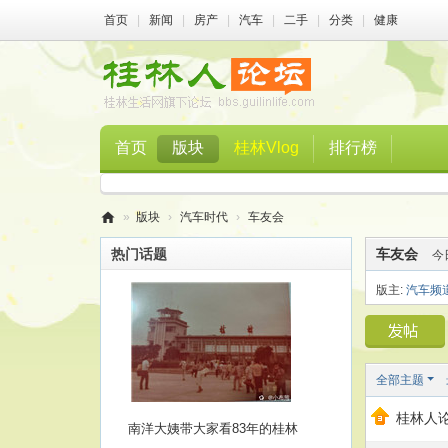
首页
|
新闻
|
房产
|
汽车
|
二手
|
分类
|
健康
首页
版块
桂林Vlog
排行榜
»
版块
›
汽车时代
›
车友会
桂
热门话题
车友会
今
林
版主:
汽车频
人
论
坛
全部主题
桂林人论
南洋大姨带大家看83年的桂林