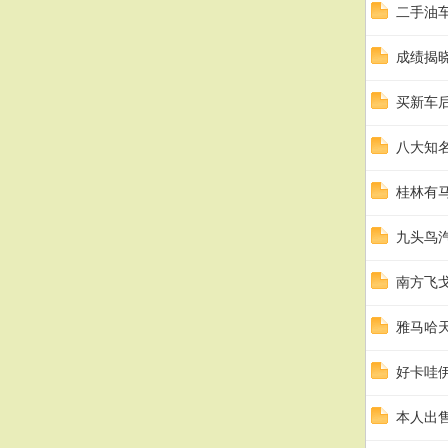
二手油
成绩揭晓
买新车
八大知
桂林有
九头鸟
南方飞戈
雅马哈天
好卡哇
本人出