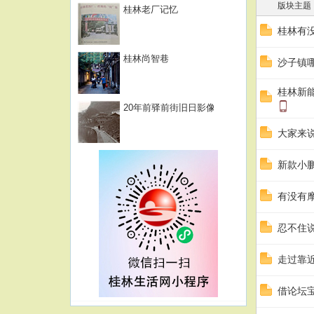
版块主题
桂林老厂记忆
桂林有
桂林尚智巷
沙子镇
桂林新
20年前驿前街旧日影像
大家来
新款小鹏
有没有
忍不住
走过靠
借论坛