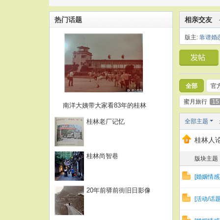
热门话题
相亲交友
版主:
靠谱婚
全部
官
蜜月旅行
15
南洋大姨带大家看83年的桂林
桂林老厂记忆
全部主题
桂林人论
桂林尚智巷
版块主题
[
婚姻情感
20年前驿前街旧日影像
[
活动/话