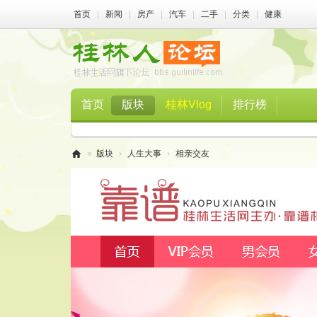
首页
|
新闻
|
房产
|
汽车
|
二手
|
分类
|
健康
首页
版块
桂林Vlog
排行榜
»
版块
›
人生大事
›
相亲交友
桂
林
人
论
坛