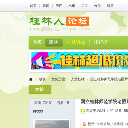
首页
|
新闻
|
房产
|
汽车
|
二手
|
分类
|
健康
首页
版块
桂林Vlog
排行榜
»
版块
›
文化历史
›
人文桂林
›
国立桂林师范学院老照片
桂
林
国立桂林师范学院老照
查看:
70161
|
回复:
15
人
ppyyy
发表于 2024-1-20 18:51:55
论
坛
提示:
作者被禁止或删除 