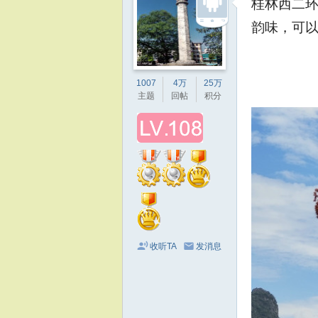
桂林西二
韵味，可
1007
4万
25万
主题
回帖
积分
收听TA
发消息