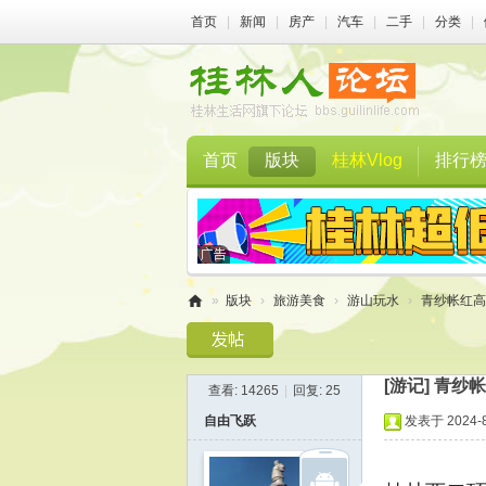
首页
|
新闻
|
房产
|
汽车
|
二手
|
分类
|
首页
版块
桂林Vlog
排行
»
版块
›
旅游美食
›
游山玩水
›
青纱帐红高
桂
林
[游记]
青纱帐
查看:
14265
|
回复:
25
人
自由飞跃
发表于 2024-8-
论
坛