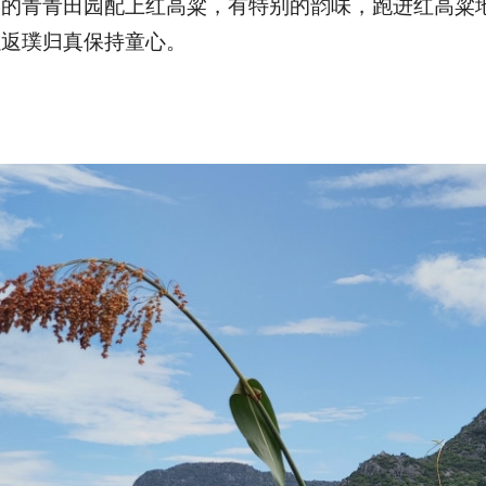
环的青青田园配上红高粱，有特别的韵味，跑进红高粱
以返璞归真保持童心。