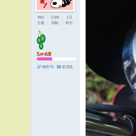
960
1289
1万
主题
回帖
积分
收听TA
发消息