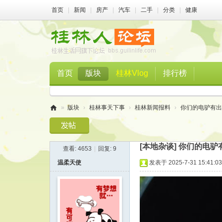
首页
|
新闻
|
房产
|
汽车
|
二手
|
分类
|
健康
首页
版块
桂林Vlog
排行榜
»
版块
›
桂林事天下事
›
桂林新闻报料
›
你们的电驴有出
桂
林
[本地杂谈]
你们的电驴
查看:
4653
|
回复:
9
人
温柔天使
发表于 2025-7-31 15:41:03
论
坛