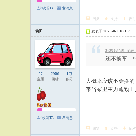
收听TA
发消息
回复
支持
反对
秧田
发表于 2025-8-1 10:15:11
标格若矜爽 发表于 20
还不换车，
67
2956
1万
主题
回帖
积分
大概率应该不会换的
来当家里主力通勤工具
收听TA
发消息
回复
支持
反对