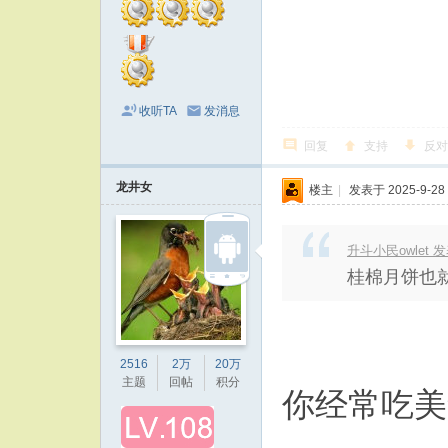
收听TA
发消息
回复
支持
反对
龙井女
楼主
|
发表于 2025-9-28 
升斗小民owlet 发表于
桂棉月饼也
2516
2万
20万
主题
回帖
积分
你经常吃美