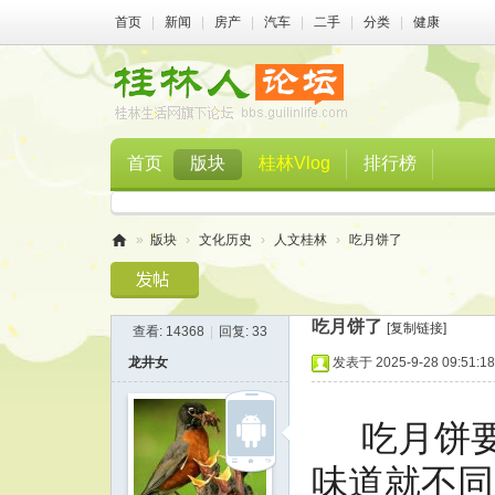
首页
|
新闻
|
房产
|
汽车
|
二手
|
分类
|
健康
首页
版块
桂林Vlog
排行榜
»
版块
›
文化历史
›
人文桂林
›
吃月饼了
桂
林
吃月饼了
[复制链接]
查看:
14368
|
回复:
33
人
龙井女
发表于 2025-9-28 09:51:18
论
坛
吃月饼要
味道就不同