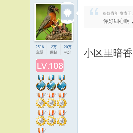
好好青年 发表于 202
你好细心啊
2516
2万
20万
小区里暗香
主题
回帖
积分