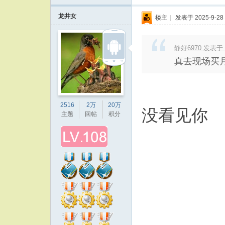
龙井女
楼主
|
发表于 2025-9-28 
静好6970 发表于 20
真去现场买
2516
2万
20万
没看见你
主题
回帖
积分