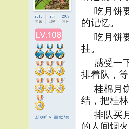
吃月饼要
2516
2万
20万
的记忆。
主题
回帖
积分
吃月饼要
挂。
感受一下
排着队，等
桂棉月饼
结，把桂林
排队买月
收听TA
发消息
的人间烟火