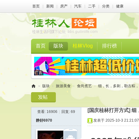
首页
|
新闻
|
房产
|
汽车
|
二手
|
分类
|
健康
首页
版块
桂林Vlog
排行榜
»
版块
›
旅游美食
›
食尚煮艺
›
细，长，多刺，勒古粽，让
桂
林
[国庆桂林打开方式]
细
查看:
16906
|
回复:
69
人
静好6970
发表于 2025-10-3 21:21:07
论
坛