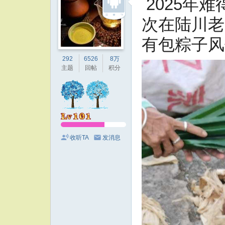
2025年
次在陆川老
有包粽子风
292
6526
8万
主题
回帖
积分
收听TA
发消息