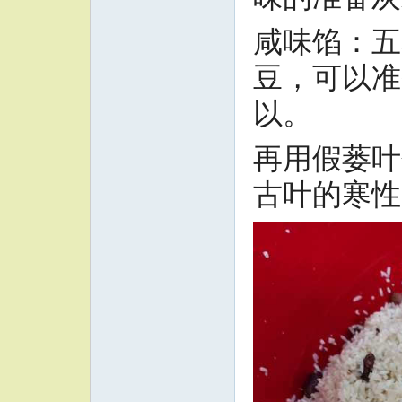
咸味馅：五
豆，可以准
以。‌
再用假蒌叶
古叶的寒性