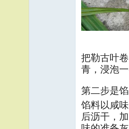
把勒古叶卷
青，浸泡一
第二步是馅
馅料以咸味
后沥干，加
味的准备灰