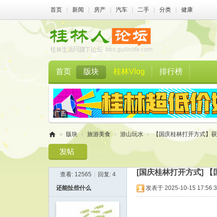
首页
|
新闻
|
房产
|
汽车
|
二手
|
分类
|
健康
首页
版块
桂林Vlog
排行榜
»
版块
›
旅游美食
›
游山玩水
›
【国庆桂林打开方式】获
桂
林
[国庆桂林打开方式]
【
查看:
12565
|
回复:
4
人
还能扯些什么
发表于 2025-10-15 17:56:
论
坛