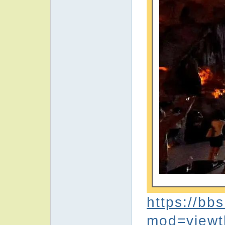
https://bb
mod=viewt