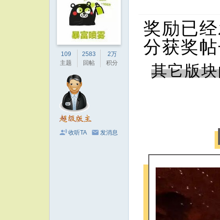
奖励已经
分获奖帖
109
2583
2万
主题
回帖
积分
其它版块
收听TA
发消息