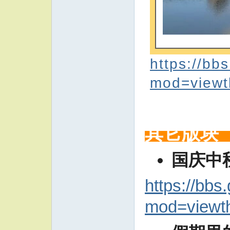
https://bb
mod=viewt
其它版块
国庆中
https://bbs
mod=viewt