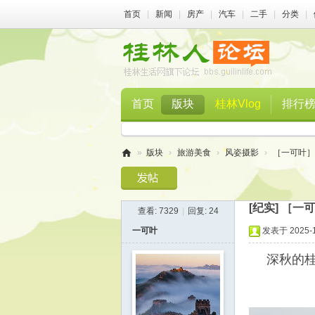
首页
|
新闻
|
房产
|
汽车
|
二手
|
分类
|
首页
版块
桂林Vlog
排行
»
版块
›
旅游美食
›
风姿摄影
›
［一可叶］
桂
林
[纪实]
［一可
查看:
7329
|
回复:
24
人
一可叶
发表于 2025-11
论
坛
深秋的桂
一可