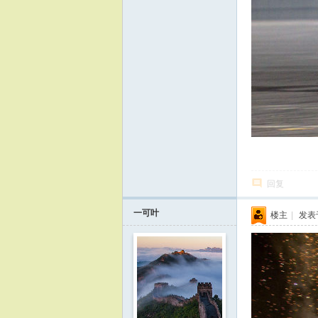
回复
一可叶
楼主
|
发表于 