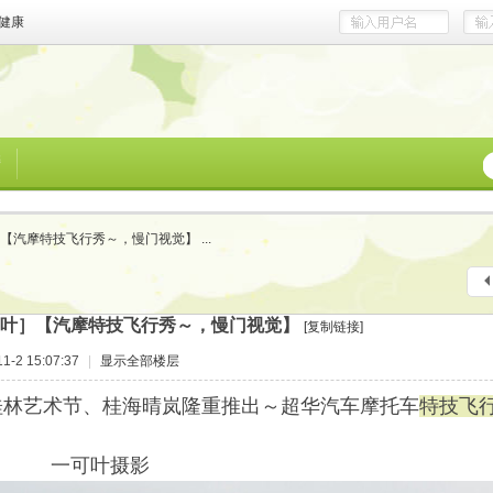
健康
榜
【汽摩特技飞行秀～，慢门视觉】 ...
叶］【汽摩特技飞行秀～，慢门视觉】
[复制链接]
-2 15:07:37
|
显示全部楼层
林艺术节、桂海晴岚隆重推出～超华汽车摩托车
特技飞
叶摄影