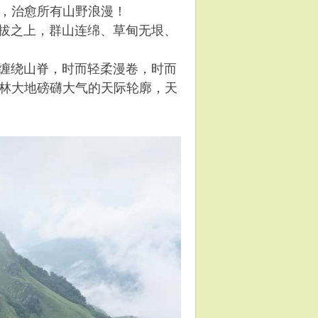
，治愈所有山野浪漫！
拔之上，群山连绵、草甸无垠、
缠绕山脊，时而轻柔漫卷，时而
林大地磅礴大气的天际轮廓，天