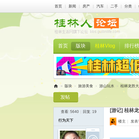
首页
|
新闻
|
房产
|
汽车
|
二手
|
分类
|
首页
版块
桂林Vlog
排行
»
版块
›
旅游美食
›
游山玩水
›
桂林龙胜大
桂
林
[游记]
桂林龙
查看:
5640
|
回复:
19
人
行为天下
楼主
|
发表于 
论
坛