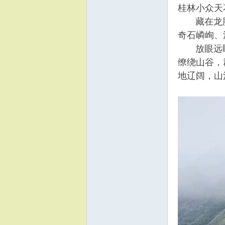
桂林小众天
藏在龙胜
奇石嶙峋、
放眼远眺
缭绕山谷，
地辽阔，山