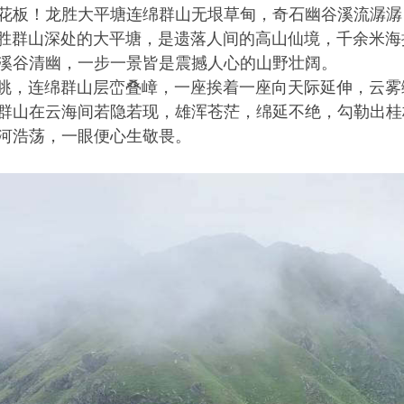
花板！龙胜大平塘连绵群山无垠草甸，奇石幽谷溪流潺潺
群山深处的大平塘，是遗落人间的高山仙境，千余米海
溪谷清幽，一步一景皆是震撼人心的山野壮阔。
，连绵群山层峦叠嶂，一座挨着一座向天际延伸，云雾
群山在云海间若隐若现，雄浑苍茫，绵延不绝，勾勒出桂
河浩荡，一眼便心生敬畏。