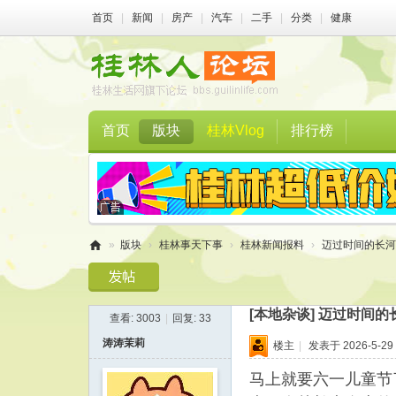
首页
|
新闻
|
房产
|
汽车
|
二手
|
分类
|
健康
首页
版块
桂林Vlog
排行榜
»
版块
›
桂林事天下事
›
桂林新闻报料
›
迈过时间的长河，
桂
林
[本地杂谈]
迈过时间的
查看:
3003
|
回复:
33
人
涛涛茉莉
楼主
|
发表于 2026-5-29 
论
坛
马上就要六一儿童节