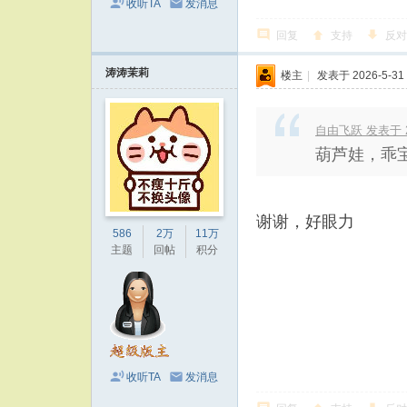
收听TA
发消息
回复
支持
反对
涛涛茉莉
楼主
|
发表于 2026-5-31 
自由飞跃 发表于 202
葫芦娃，乖
谢谢，好眼力
586
2万
11万
主题
回帖
积分
收听TA
发消息