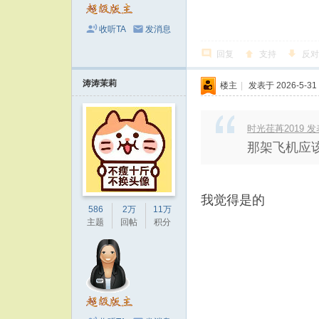
收听TA
发消息
回复
支持
反对
涛涛茉莉
楼主
|
发表于 2026-5-31 
时光荏苒2019 发表于
那架飞机应
我觉得是的
586
2万
11万
主题
回帖
积分