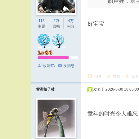
葫芦娃，乖
113
2万
4万
好宝宝
主题
回帖
积分
收听TA
发消息
回复
支持
反对
訾洲柚子林
发表于 2026-5-30 18:06:00
童年的时光令人难忘