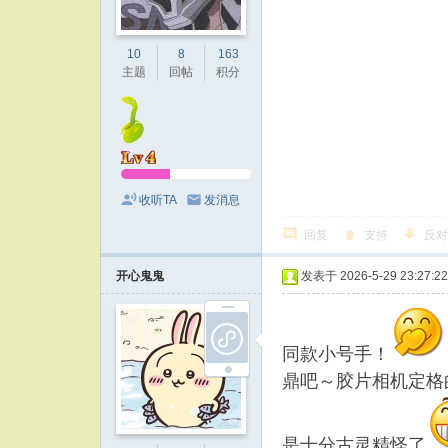
10
8
163
主题
回帖
积分
收听TA
发消息
回复
支持
反对
开心鬼鬼
发表于 2026-5-29 23:27:22
同款小号手！
鼎吧～胶片相机定格
是十分古灵精怪了