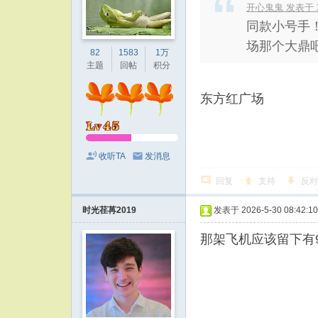
开心鬼鬼 发表于 202
同款小号手
场那个大鼎吧
82
1583
1万
主题
回帖
积分
东方红广场
收听TA
发消息
回复
支持
反对
时光荏苒2019
发表于 2026-5-30 08:42:10
那架飞机应该留下有