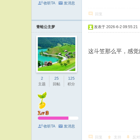
收听TA
发消息
回复
青蛙公主梦
发表于 2026-6-2 09:55:21
这斗笠那么平，感觉
2
25
125
主题
回帖
积分
收听TA
发消息
回复
支持
反对