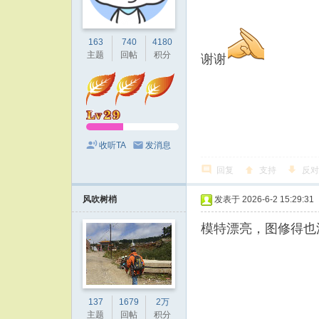
163
740
4180
主题
回帖
积分
谢谢
收听TA
发消息
回复
支持
反对
风吹树梢
发表于 2026-6-2 15:29:31
模特漂亮，图修得也
137
1679
2万
主题
回帖
积分