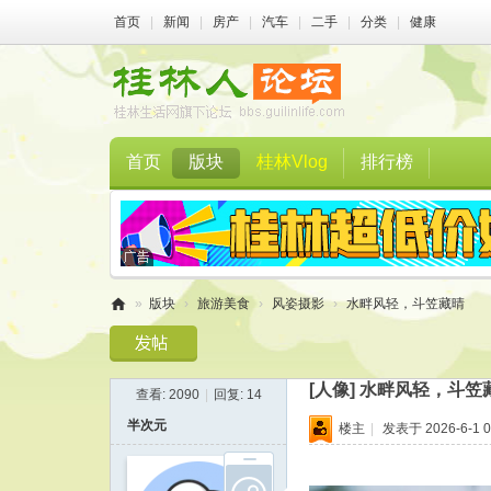
首页
|
新闻
|
房产
|
汽车
|
二手
|
分类
|
健康
首页
版块
桂林Vlog
排行榜
»
版块
›
旅游美食
›
风姿摄影
›
水畔风轻，斗笠藏晴
桂
林
[人像]
水畔风轻，斗笠
查看:
2090
|
回复:
14
人
半次元
楼主
|
发表于 2026-6-1 0
论
坛