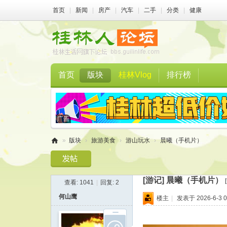
首页
|
新闻
|
房产
|
汽车
|
二手
|
分类
|
健康
首页
版块
桂林Vlog
排行榜
»
版块
›
旅游美食
›
游山玩水
›
晨曦（手机片）
桂
林
[游记]
晨曦（手机片）
查看:
1041
|
回复:
2
人
何山鹰
楼主
|
发表于 2026-6-3 0
论
坛