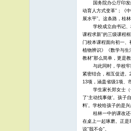
国务院办公厅印发
动育人方式变革"；《中
展水平"。这条路，桂
学校成立由书记、
课程求新"的三级课程
门校本课程面向初一、
植物辨识》《数学与生活
教材"那么简单，更是
与此同时，学校牢
紧密结合，相互促进。2
13项，涵盖省级1项
学生家长郑女士（
了‘主动找事做’。孩
料'。学校给孩子的是
桂林一中的课改还
在桌上一起琢磨。正是
说"我不会"。