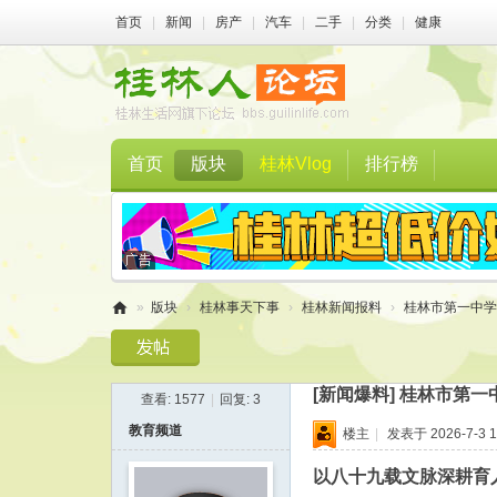
首页
|
新闻
|
房产
|
汽车
|
二手
|
分类
|
健康
首页
版块
桂林Vlog
排行榜
»
版块
›
桂林事天下事
›
桂林新闻报料
›
桂林市第一中学
桂
林
[新闻爆料]
桂林市第一
查看:
1577
|
回复:
3
人
教育频道
楼主
|
发表于 2026-7-3 1
论
坛
以八十九载文脉深耕育