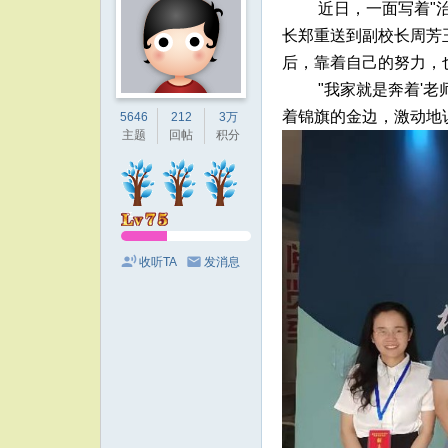
近日，一面写着"
长郑重送到副校长周芳
后，靠着自己的努力，
"我家就是奔着'
着锦旗的金边，激动地
5646
212
3万
主题
回帖
积分
收听TA
发消息